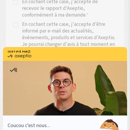
En cochant cette case, j'accepte de
recevoir le rapport d'Axeptio,
conformément à ma demande.
*
En cochant cette case, j'accepte d'être
informé par e-mail des actualités,
événements, produits et services d'Axeptio.
Je pourrai changer d'avis à tout moment en
cliquant sur un lien d'opposition proposé
par Axeptio.
Nous utilisons ces données pour vous fournir les
informations que vous demandez, gérer notre relation
commerciale, et le cas échéant pour vous adresser des
communications commerciales. En savoir plus sur les
données traitées et sur vos droits dans notre
politique
de confidentialité
Télécharger