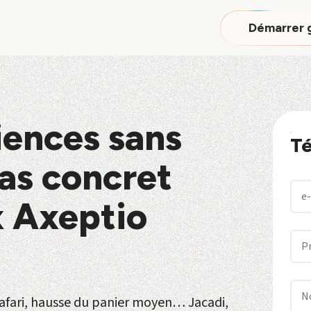
Démarrer 
iences sans
Té
cas concret
x Axeptio
Safari, hausse du panier moyen… Jacadi,